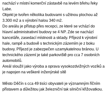
nachází v místní komerční zástavbě na levém břehu řeky
Labe.
Objekt je tvořen několika budovami s užitnou plochou až
3.300 m2 a s výrobní halou 340 m2.
Do areálu je přístup přes recepci, ze které se vchází do
hlavní administrativní budovy se 4 NP. Zde se nachází
kanceláře, zasedací místnosti a sklady. Příjezd k výrobní
hale, rampě a budově s technickým zázemím je z boku
budovy. Příjezd je zabezpečen uzamykatelnou bránou. U
technického zázemí je také parkoviště pro cca 7 osobních
automobilů.
Areál sloužil jako výroba a oprava vysokozdvižných vozíků a
je napojen na veškeré inženýrské sítě
Město Děčín s cca 49 tisíci obyvateli je významným říčním
přístavem a důležitou jak železniční tak silniční křižovatkou.