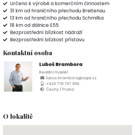
Určeno k výrobě a komerčním činnostem
31 km od hraničního přechodu Breitenau
13 km od hraničního přechodu Schmilka
18 km od dálnice E55
Bezprostřední blízkost nádraží
Bezprostřední blízkost přístavu
Kontaktní osoba
Luboš Brambora
Realitní makléř
lubos.brambora@zapk.cz
+420 778 747 356
Čechy / Praha
O lokalitě