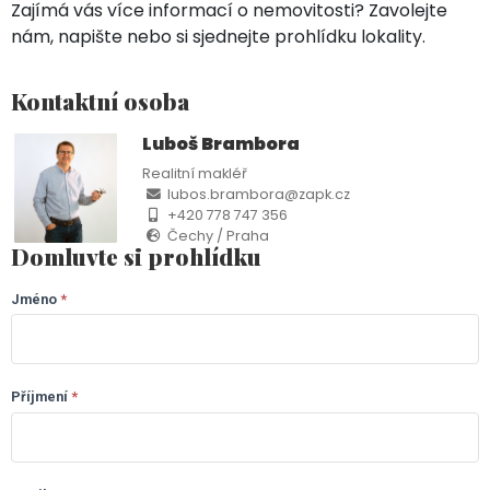
Zajímá vás více informací o nemovitosti? Zavolejte
nám, napište nebo si sjednejte prohlídku lokality.
Kontaktní osoba
Luboš Brambora
Realitní makléř
lubos.brambora@zapk.cz
+420 778 747 356
Čechy / Praha
Domluvte si prohlídku
Jméno
If you
*
LP
are
-
human,
leave
Usti
this
Příjmení
*
field
(CZ)
blank.