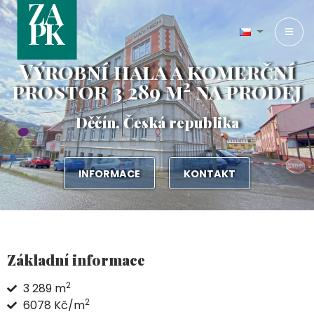
Výrobní hala a komerční
2
prostor 3 289 m
na prodej
Děčín, Česká republika
INFORMACE
KONTAKT
Základní informace
2
3 289 m
2
6078 Kč/m