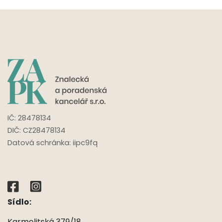
IČ:
28478134
DIČ: CZ
28478134
Datová schránka: iipc9fq
Sídlo:
Karmelitská 379/18