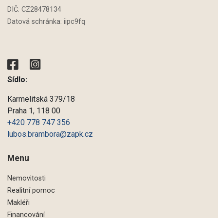
DIČ: CZ
28478134
Datová schránka: iipc9fq
Sídlo:
Karmelitská 379/18
Praha 1, 118 00
+420 778 747 356
lubos.brambora@zapk.cz
Menu
Nemovitosti
Realitní pomoc
Makléři
Financování