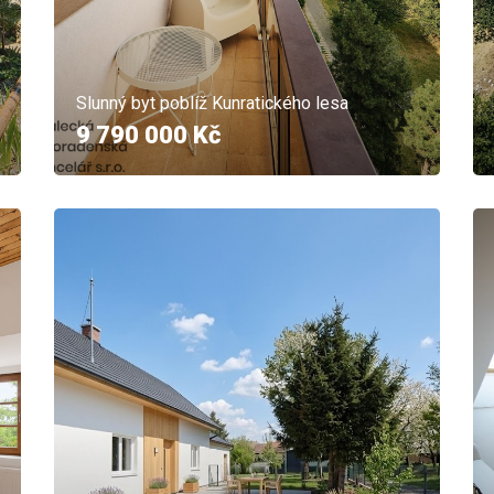
Slunný byt poblíž Kunratického lesa
9 790 000 Kč