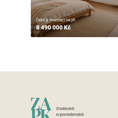
Dům s orientací na jih
8 490 000 Kč