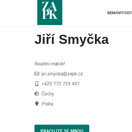
NEMOVITOST
Jiří Smyčka
Realitní makléř
jiri.smycka@zapk.cz
+420 773 739 497
Čechy
Praha
PRACUJTE SE MNOU