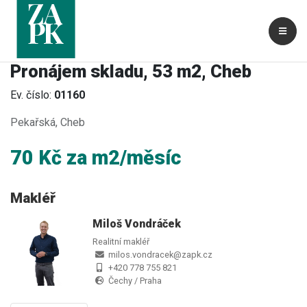
Pronájem skladu, 53 m2, Cheb
Ev. číslo:
01160
Pekařská, Cheb
70 Kč za m2/měsíc
Makléř
Miloš Vondráček
Realitní makléř
milos.vondracek@zapk.cz
+420 778 755 821
Čechy / Praha