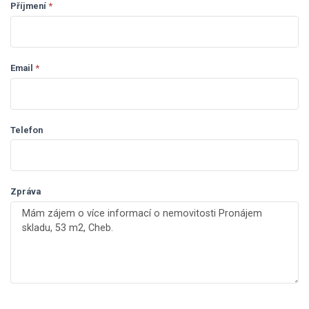
Příjmení
*
field
blank.
Email
*
Telefon
Zpráva