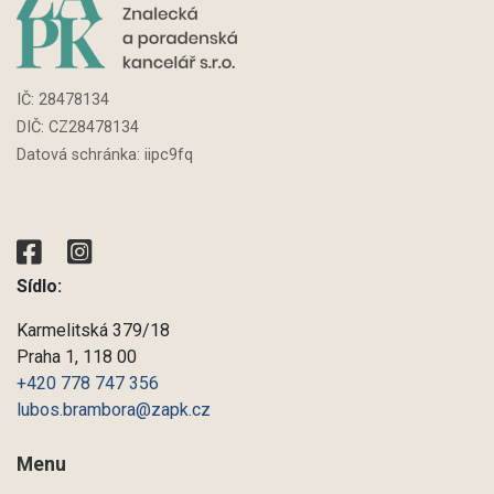
IČ:
28478134
DIČ: CZ
28478134
Datová schránka: iipc9fq
Sídlo:
Karmelitská 379/18
Praha 1, 118 00
+420 778 747 356
lubos.brambora@zapk.cz
Menu