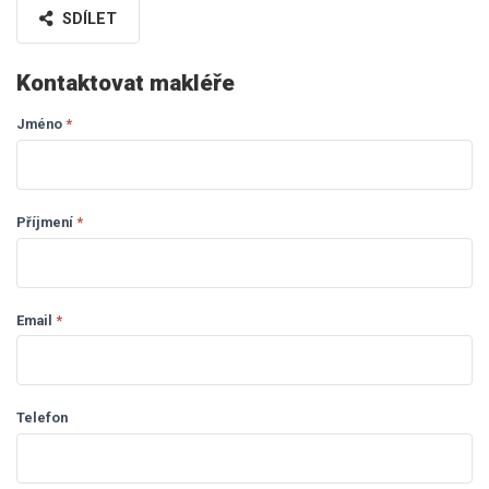
SDÍLET
Kontaktovat makléře
Jméno
If you
*
Dotaz
are
makléři
human,
leave
this
Příjmení
*
field
blank.
Email
*
Telefon