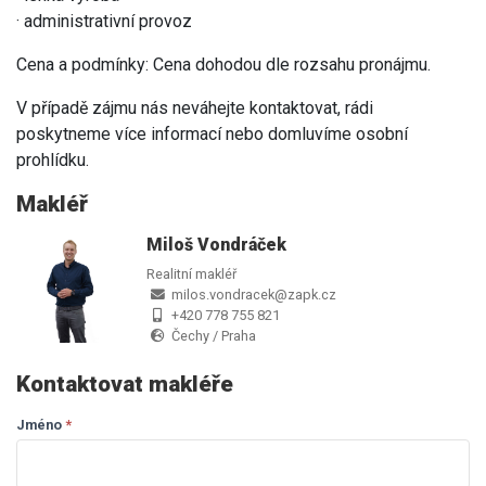
· administrativní provoz
Cena a podmínky: Cena dohodou dle rozsahu pronájmu.
V případě zájmu nás neváhejte kontaktovat, rádi
poskytneme více informací nebo domluvíme osobní
prohlídku.
Makléř
Miloš Vondráček
Realitní makléř
milos.vondracek@zapk.cz
+420 778 755 821
Čechy / Praha
Kontaktovat makléře
Jméno
If you
*
Dotaz
are
makléři
human,