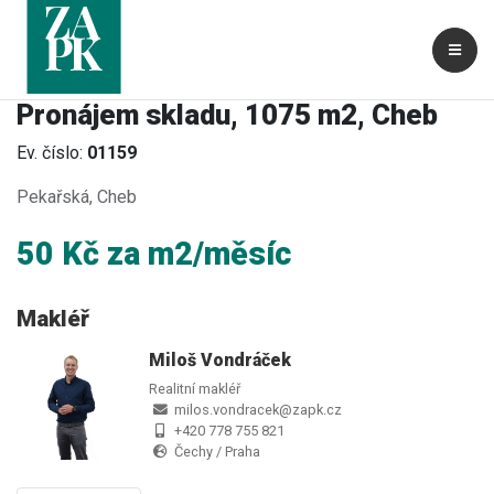
Pronájem skladu, 1075 m2, Cheb
Ev. číslo:
01159
Pekařská, Cheb
50 Kč za m2/měsíc
Makléř
Miloš Vondráček
Realitní makléř
milos.vondracek@zapk.cz
+420 778 755 821
Čechy / Praha