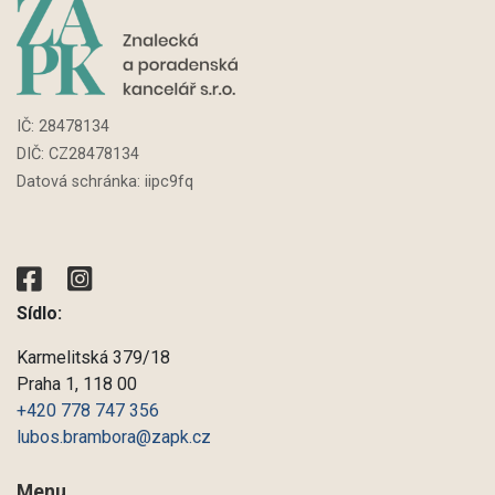
IČ:
28478134
DIČ: CZ
28478134
Datová schránka: iipc9fq
Sídlo:
Karmelitská 379/18
Praha 1, 118 00
+420 778 747 356
lubos.brambora@zapk.cz
Menu