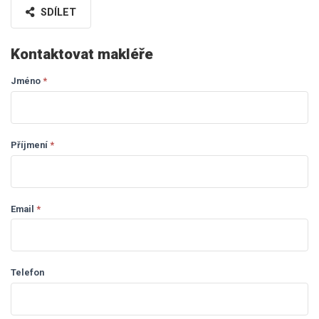
SDÍLET
Kontaktovat makléře
Jméno
If you
*
Dotaz
are
makléři
human,
leave
this
Příjmení
*
field
blank.
Email
*
Telefon