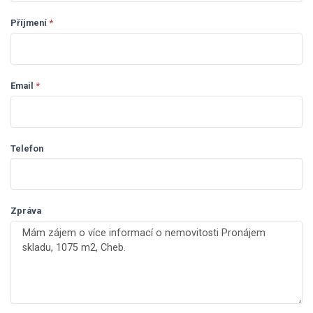
leave
this
Příjmení
*
field
blank.
Email
*
Telefon
Zpráva