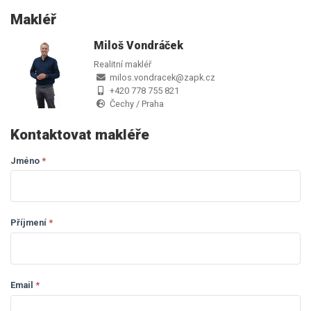
Makléř
Miloš Vondráček
Realitní makléř
milos.vondracek@zapk.cz
+420 778 755 821
Čechy / Praha
Kontaktovat makléře
Jméno
If you
*
Dotaz
are
makléři
human,
leave
this
Příjmení
*
field
blank.
Email
*