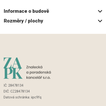
Informace o budově
Rozměry / plochy
IČ:
28478134
DIČ: CZ
28478134
Datová schránka: iipc9fq