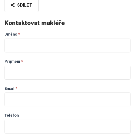
SDÍLET
Kontaktovat makléře
Jméno
If you
*
Dotaz
are
makléři
human,
leave
this
Příjmení
*
field
blank.
Email
*
Telefon