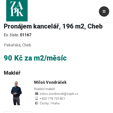
Pronájem kancelář, 196 m2, Cheb
Ev. číslo:
01167
Pekařská, Cheb
90 Kč za m2/měsíc
Makléř
Miloš Vondráček
Realitní makléř
milos.vondracek@zapk.cz
+420 778 755 821
Čechy / Praha