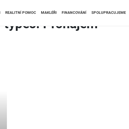
I
REALITNÍ POMOC
MAKLÉŘI
FINANCOVÁNÍ
SPOLUPRACUJEME
r types:
Pronájem