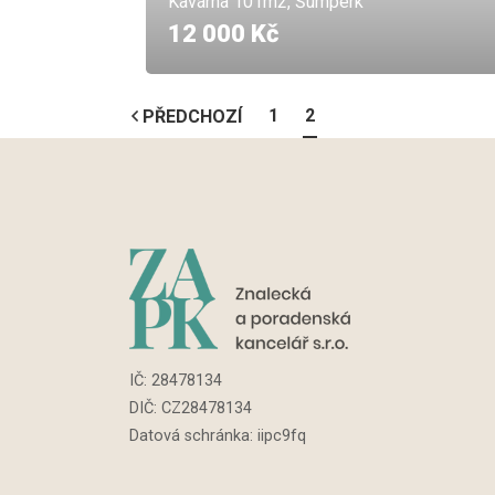
Kavárna 101m2, Šumperk
12 000 Kč
1
2
PŘEDCHOZÍ
IČ:
28478134
DIČ: CZ
28478134
Datová schránka: iipc9fq