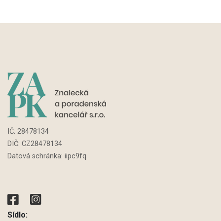
IČ:
28478134
DIČ: CZ
28478134
Datová schránka: iipc9fq
Sídlo: